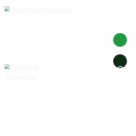
INICIO
DESPACHO
EXTRANJERÍA
NACIONALIDAD
EMPRENDEDORES
FAMILIA
Permiso de Trabajo y
Residencia