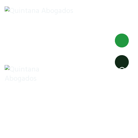
INICIO
DESPACHO
EXTRANJERÍA
NACIONALIDAD
EMPRENDEDORES
FAMILIA
Residencia temporal
del extranjero que ha
retornado