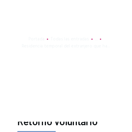
voluntariamente a su
país
Portada
Todas las entradas
...
Residencia temporal del extranjero que ha...
Volver a España
después de un
Retorno Voluntario