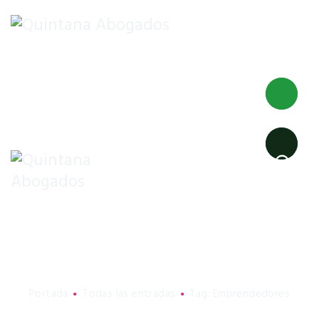
INICIO
DESPACHO
EXTRANJERÍA
NACIONALIDAD
EMPRENDEDORES
FAMILIA
Tag: Emprendedores
Portada
Todas las entradas
Tag: Emprendedores