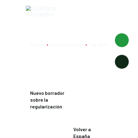
Tag: spain
INICIO
Portada
Todas las entradas
Tag: spain
DESPACHO
EXTRANJERÍA
NACIONALIDAD
EMPRENDEDORES
FAMILIA
Nuevo borrador
sobre la
regularización
Volver a
España